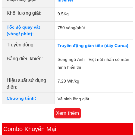
Khối lượng giặt:
9.5Kg
Tốc độ quay vắt
750 vòng/phút
(vòng/ phút):
Truyền động:
Truyền động gián tiếp (dây Curoa)
Bảng điều khiển:
Song ngữ Anh - Việt nút nhấn có màn
hình hiển thị
Hiệu suất sử dụng
7.29 Wh/kg
điện:
Chương trình:
Vệ sinh lồng giặt
Giặt thơm
Xem thêm
Giặt tiết kiệm
Chăn mền
Combo Khuyến Mại