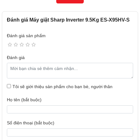
thế, mà người dùng không còn phải giặt hai lần nếu quên
một số đồ mà máy đang chạy. Nhờ vậy mà tiết kiệm thời
gian cho người dùng và tiện lợi hơn
Đánh giá Máy giặt Sharp Inverter 9.5Kg ES-X95HV-S
.
Đánh giá sản phẩm
Đánh giá
Tôi sẽ giới thiệu sản phẩm cho bạn bè, người thân
Họ tên (bắt buộc)
Thiết kế nhỏ gọn, khối lượng 9.5 Kg phù hợp cho gia
Số điện thoại (bắt buộc)
đình từ 5 – 7 thành viên
Sản phẩm có thiết kế nhỏ gọn cùng màu bạc titan khỏe