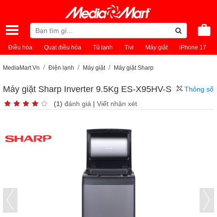
Điều hòa
Quạt điều hòa
Tủ lạnh
Tivi
Máy giặt
iPhone 17
MediaMart.Vn
Điện lạnh
Máy giặt
Máy giặt Sharp
Máy giặt Sharp Inverter 9.5Kg ES-X95HV-S
Thông số
(1)
đánh giá
|
Viết nhận xét