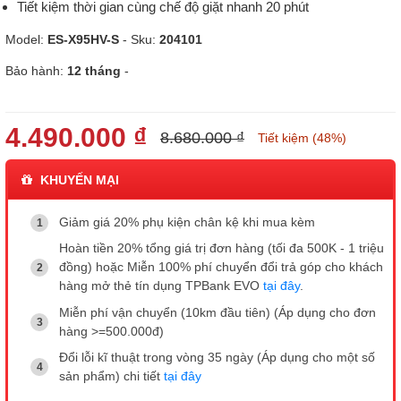
Tiết kiệm thời gian cùng chế độ giặt nhanh 20 phút
Model:
ES-X95HV-S
- Sku:
204101
Bảo hành:
12 tháng
-
4.490.000 ₫
8.680.000 ₫
Tiết kiệm (48%)
KHUYẾN MẠI
Giảm giá 20% phụ kiện chân kệ khi mua kèm
Hoàn tiền 20% tổng giá trị đơn hàng (tối đa 500K - 1 triệu
đồng) hoặc Miễn 100% phí chuyển đổi trả góp cho khách
hàng mở thẻ tín dụng TPBank EVO
tại đây
.
Miễn phí vận chuyển (10km đầu tiên) (Áp dụng cho đơn
hàng >=500.000đ)
Đổi lỗi kĩ thuật trong vòng 35 ngày (Áp dụng cho một số
sản phẩm) chi tiết
tại đây