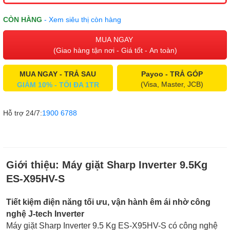
CÒN HÀNG
- Xem siêu thị còn hàng
MUA NGAY
(Giao hàng tận nơi - Giá tốt - An toàn)
MUA NGAY - TRẢ SAU
Payoo - TRẢ GÓP
(Visa, Master, JCB)
GIẢM 10% - TỐI ĐA 1TR
Hỗ trợ 24/7:
1900 6788
Giới thiệu:
Máy giặt Sharp Inverter 9.5Kg
ES-X95HV-S
Tiết kiệm điện năng tối ưu, vận hành êm ái nhờ công
nghệ J-tech Inverter
Máy giặt Sharp Inverter 9.5 Kg ES-X95HV-S có công nghệ