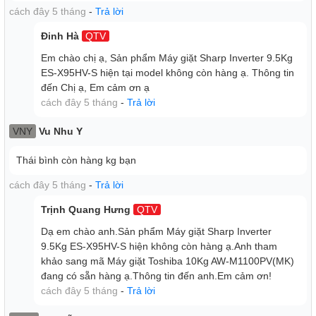
cách đây 5 tháng
-
Trả lời
lỗ, nên bên trong máy giặt luôn thoáng và không đọng
nước. Ngoài ra, còn tiết kiệm nước và chất giặt tẩy khi sử
Đinh Hà
QTV
dụng.
Em chào chị ạ, Sản phẩm Máy giặt Sharp Inverter 9.5Kg
Thiết kế lồng giặt không lỗ giúp áo quần khi giặt không bị
ES-X95HV-S hiện tại model không còn hàng ạ. Thông tin
vướng vào và có thể giặt cả những loại vải mềm mà không
đến Chị ạ, Em cảm ơn ạ
lo bị hư, sờn vải.
cách đây 5 tháng
-
Trả lời
VNY
Vu Nhu Y
Thái bình còn hàng kg bạn
cách đây 5 tháng
-
Trả lời
Trịnh Quang Hưng
QTV
Dạ em chào anh.Sản phẩm Máy giặt Sharp Inverter
9.5Kg ES-X95HV-S hiện không còn hàng ạ.Anh tham
khảo sang mã Máy giặt Toshiba 10Kg AW-M1100PV(MK)
đang có sẵn hàng ạ.Thông tin đến anh.Em cảm ơn!
cách đây 5 tháng
-
Trả lời
Đánh tan vết bẩn bằng mâm giặt xoắn kép Screw +