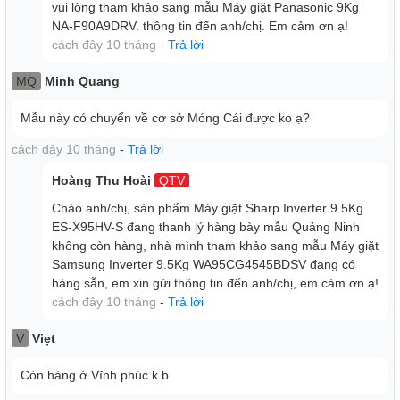
khuẩn
vui lòng tham khảo sang mẫu Máy giặt Panasonic 9Kg
Mâm giặt Ag+ kháng khuẩn khi vận hành sẽ sản sinh ra
NA-F90A9DRV. thông tin đến anh/chị. Em cảm ơn ạ!
phân tử bạc, ngăn chặn sự phát triển của vi khuẩn và nấm
cách đây 10 tháng
-
Trả lời
mốc. Giảm mùi hôi của quần áo trong những ngày mưa
MQ
Minh Quang
hoặc ẩm ướt, mang đến cảm giác dễ chịu cho người dùng.
Mẫu này có chuyển về cơ sở Móng Cái được ko ạ?
cách đây 10 tháng
-
Trả lời
Hoàng Thu Hoài
QTV
Chào anh/chị, sản phẩm Máy giặt Sharp Inverter 9.5Kg
ES-X95HV-S đang thanh lý hàng bày mẫu Quảng Ninh
không còn hàng, nhà mình tham khảo sang mẫu Máy giặt
Samsung Inverter 9.5Kg WA95CG4545BDSV đang có
hàng sẵn, em xin gửi thông tin đến anh/chị, em cảm ơn ạ!
cách đây 10 tháng
-
Trả lời
V
Viẹt
An toàn cho gia đình với tính năng khóa trẻ em
Còn hàng ở Vĩnh phúc k b
Chức này này giúp máy giặt Sharp khóa bàn phím lúc máy
đang vận hành để tránh trẻ em nghịch phá. Ngoài ra, sẽ