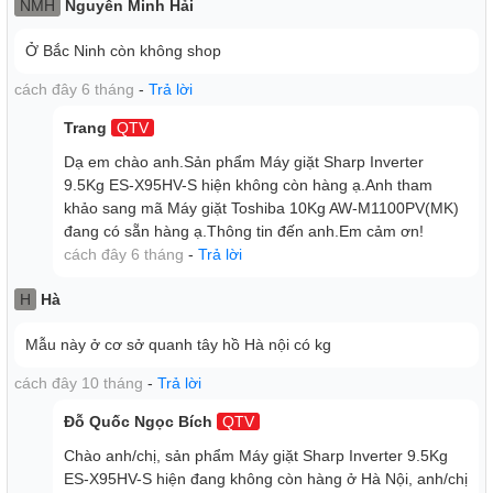
NMH
Nguyễn Minh Hải
Dolphin
Trong quá trình giặt, mâm giặt xoắn kép Screw + Dolphin
Ở Bắc Ninh còn không shop
tạo nên dòng nước xoáy mạnh, đảo chiều lên xuống đánh
tan vết bẩn nhanh chóng, đồng thời giảm xoắn rối quần áo.
cách đây 6 tháng
-
Trả lời
Nhờ vậy các vết bẩn được loại bỏ dễ dàng mà không lo
Trang
QTV
chất lượng quần áo bị ảnh hưởng.
Dạ em chào anh.Sản phẩm Máy giặt Sharp Inverter
9.5Kg ES-X95HV-S hiện không còn hàng ạ.Anh tham
khảo sang mã Máy giặt Toshiba 10Kg AW-M1100PV(MK)
đang có sẵn hàng ạ.Thông tin đến anh.Em cảm ơn!
cách đây 6 tháng
-
Trả lời
H
Hà
Mẫu này ở cơ sở quanh tây hồ Hà nội có kg
cách đây 10 tháng
-
Trả lời
Đỗ Quốc Ngọc Bích
QTV
Chào anh/chị, sản phẩm Máy giặt Sharp Inverter 9.5Kg
Diệt khuẩn, khử mùi quần áo với mâm giặt Ag+ kháng
ES-X95HV-S hiện đang không còn hàng ở Hà Nội, anh/chị