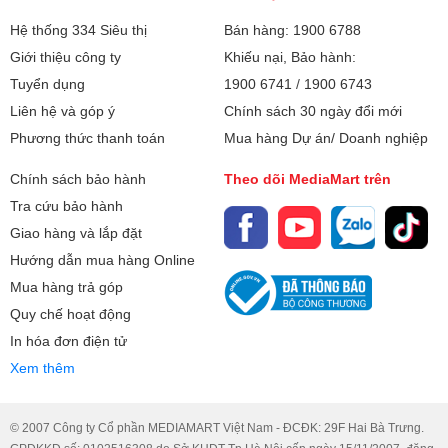
DOLPHIN tạo nên dòng nước xoáy
Hệ thống 334 Siêu thị
Bán hàng: 1900 6788
mạnh đánh tan vết bẩn
Giới thiệu công ty
Khiếu nại, Bảo hành:
Tuyển dụng
Số người sử dụng:
1900 6741
/
1900 6743
Trên 6 người (trên 8.5 Kg)
Liên hệ và góp ý
Chính sách 30 ngày đổi mới
Chất liệu lồng giặt:
Thép không gỉ
Phương thức thanh toán
Mua hàng Dự án/ Doanh nghiệp
Chọn theo khối
Chính sách bảo hành
9 - 10 kg
Theo dõi MediaMart trên
lượng giặt:
Tra cứu bảo hành
Giao hàng và lắp đặt
Chất liệu vỏ máy:
Kim loại sơn tĩnh điện
Hướng dẫn mua hàng Online
Chất liệu cửa máy:
Kính chịu lực
Mua hàng trả góp
Quy chế hoạt động
Trọng lượng:
31 kg
In hóa đơn điện tử
Xem thêm
Chiều dài ống cấp
94 cm
nước:
© 2007 Công ty Cổ phần MEDIAMART Việt Nam - ĐCĐK: 29F Hai Bà Trưng.
Chiều dài ống thoát
116 cm