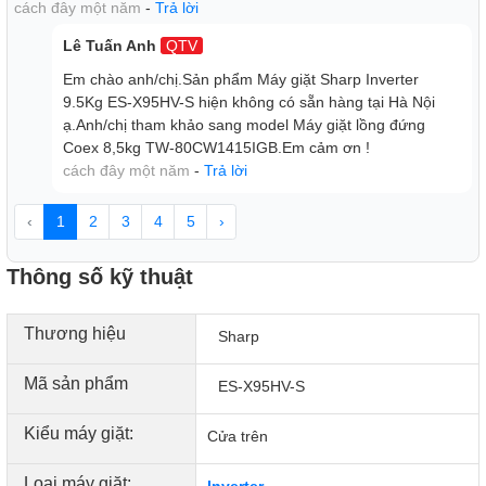
cách đây một năm
-
Trả lời
phát ra tiếng kêu và xả nước ra bên ngoài nếu mở cửa giật
quá lâu, đảm bảo an toàn cho gia đình có trẻ nhỏ.
Lê Tuấn Anh
QTV
Em chào anh/chị.Sản phẩm Máy giặt Sharp Inverter
9.5Kg ES-X95HV-S hiện không có sẵn hàng tại Hà Nội
ạ.Anh/chị tham khảo sang model Máy giặt lồng đứng
Coex 8,5kg TW-80CW1415IGB.Em cảm ơn !
cách đây một năm
-
Trả lời
‹
1
2
3
4
5
›
Thông số kỹ thuật
Thương hiệu
Sharp
Tóm lại, máy giặt Sharp Inverter 9.5 Kg ES-X95HV-S có
Mã sản phẩm
ES-X95HV-S
dung tích giặt là 9,5 Kg cùng nhiều tiện ích khi sử dụng như
tiết kiệm điện, tiết kiệm nước, loại bỏ mùi hôi cho vải,… nên
Kiểu máy giặt:
Cửa trên
hỗ trợ đắc lực trong quá trình giặt giũ. Đây là sản phẩm
đáng quan tâm của gia đình có 5 – 7 thành viên nhé.
Loại máy giặt:
Inverter