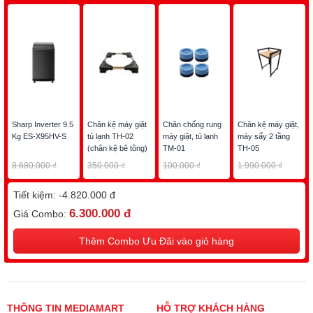
Giặt thường
Đồ mỏng
Đồ trẻ em
Đồ dày
Công nghệ giặt:
Lồng giặt Eco-Drum không lỗ
Sharp Inverter 9.5
Chân kệ máy giặt
Chân chống rung
Chân kệ máy giặt,
Tiện ích:
Tự khởi động lại khi có điện
Kg ES-X95HV-S
tủ lạnh TH-02
máy giặt, tủ lạnh
máy sấy 2 tầng
(chân kệ bê tông)
TM-01
TH-05
Khóa trẻ em
8.680.000 ₫
350.000 ₫
100.000 ₫
1.990.000 ₫
Vệ sinh lồng giặt
4.490.000 ₫
250.000 ₫
70.000 ₫
1.490.000 ₫
Tiết kiệm:
-4.820.000 đ
Nắp máy trợ lực chống kẹt tay
6.300.000 đ
Giá Combo:
Hẹn giờ giặt
Thêm đồ trong khi giặt
Thêm Combo Ưu Đãi vào giỏ hàng
Mâm giặt phủ ion bạc Ag+ diệt khuẩn
7 tính năng bảo vệ
Mâm giặt xoắn kép SCREW +
THÔNG TIN MEDIAMART
HỖ TRỢ KHÁCH HÀNG