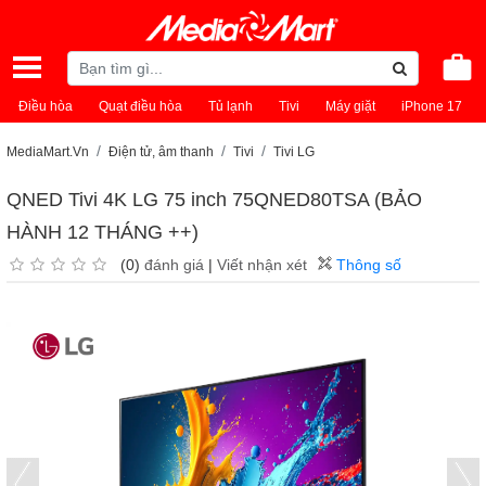
Điều hòa
Quạt điều hòa
Tủ lạnh
Tivi
Máy giặt
iPhone 17
MediaMart.Vn
Điện tử, âm thanh
Tivi
Tivi LG
QNED Tivi 4K LG 75 inch 75QNED80TSA (BẢO
HÀNH 12 THÁNG ++)
(0)
đánh giá
|
Viết nhận xét
Thông số