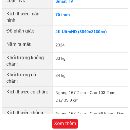
Loại Tivi:
Smart TV
Kích thước màn
75 inch
hình:
Độ phân giải:
4K UltraHD (3840x2160px)
Năm ra mắt:
2024
Lớn hơn, choáng ngợp hơn
Kích thước bao trùm, khơi nguồn cảm hứng
Khối lượng không
33 kg
Một chuyến phiêu lưu, đắm chìm mọi giác quan với màn
chân:
hình cực đại và độ nét hoàn hảo, mức độ chi tiết tuyệt vời
Khối lượng có
34 kg
cho trải nghiệm xem, chơi hấp dẫn tới ngoạn mục.
chân:
Kích thước có chân:
Ngang 167.7 cm - Cao 103.2 cm -
Dày 35.9 cm
Kích thước không
Ngang 167.7 cm - Cao 96.5 cm - Dày
chân đế:
3.09 cm
Xem thêm