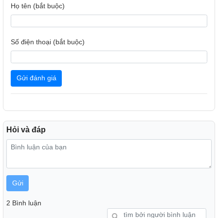
Họ tên (bắt buộc)
Số điện thoại (bắt buộc)
Bộ xử lý thông minh alpha 5 AI 4K Gen7 tự động tối ưu hóa
âm thanh và độ sáng để bạn đắm chìm trong từng khung
Gửi đánh giá
hình động
*Hình ảnh màn hình mang tính chất minh họa.
Tùy chỉnh AI
Đồng bộ muôn cách tận hưởng,Công nghệ chỉnh âm AI,Âm
thanh tuyệt hảo, bao trọn không gian
Hỏi và đáp
Công nghệ chỉnh âm AI phân tích cách bài trí nội thất cùng
tọa độ thưởng thức của bạn để tạo ra âm thanh vòm ảo,
hoàn hảo tựa không gian hòa nhạc ba chiều
Gửi
2 Bình luận