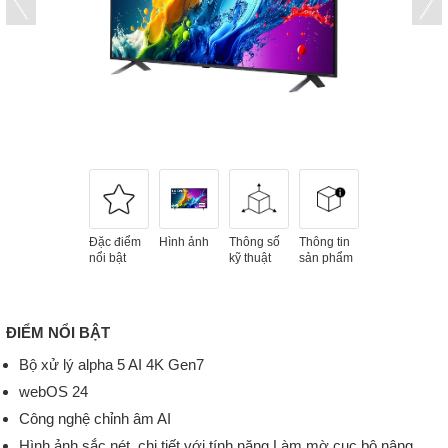
Đặc điểm
Hình ảnh
Thông số
Thông tin
nổi bật
kỹ thuật
sản phẩm
ĐIỂM NỔI BẬT
Bộ xử lý alpha 5 AI 4K Gen7
webOS 24
Công nghệ chỉnh âm AI
Hình ảnh sắc nét, chi tiết với tính năng Làm mờ cục bộ nâng