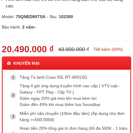
cao.
Model:
75QNED80TSA
- Sku:
102300
Bảo hành:
2 năm
-
20.490.000 ₫
43.900.000 ₫
Tiết kiệm (50%)
KHUYẾN MẠI
Tặng Tủ lạnh Coex 93L RT-4001SG
Tặng 4 gói ứng dụng truyền hình cao cấp ( VTV cab -
Galaxy - FPT Play - Clip TV )
Giảm ngay 20% giá treo khi mua kèm tivi
Giảm đến 49% khi mua thêm loa Soundbar
Miễn phí vận chuyển (10km đầu tiên) (Áp dụng cho đơn
hàng >=500.000đ)
Hoàn tiền 20% tổng giá trị đơn hàng (tối đa 500K - 1 triệu