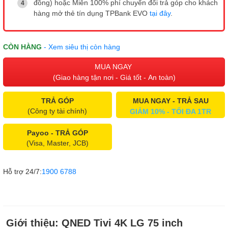
đồng) hoặc Miễn 100% phí chuyển đổi trả góp cho khách
hàng mở thẻ tín dụng TPBank EVO
tại đây
.
CÒN HÀNG
- Xem siêu thị còn hàng
MUA NGAY
(Giao hàng tận nơi - Giá tốt - An toàn)
TRẢ GÓP
MUA NGAY - TRẢ SAU
(Công ty tài chính)
GIẢM 10% - TỐI ĐA 1TR
Payoo - TRẢ GÓP
(Visa, Master, JCB)
Hỗ trợ 24/7:
1900 6788
Giới thiệu:
QNED Tivi 4K LG 75 inch