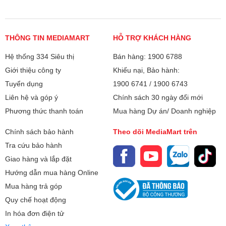
Bluetooth:
v5.1
Kết nối Internet:
Ethernet (LAN)
THÔNG TIN MEDIAMART
HỖ TRỢ KHÁCH HÀNG
WiFi 5
Hệ thống 334 Siêu thị
Bán hàng: 1900 6788
FILMMAKER Mode
Cổng AV:
Cổng Composite
Giới thiệu công ty
Khiếu nại, Bảo hành:
Thăng hoa cùng lăng kính đạo diễn
Tuyển dụng
1900 6741
/
1900 6743
Đắm chìm trong những đlát cắt chân thực nhất nhờ chế độ
Cổng HDMI:
4 cổng
Liên hệ và góp ý
Chính sách 30 ngày đổi mới
FILMMAKER mang đến những bộ phim đúng như ý đồ của
Phương thức thanh toán
Mua hàng Dự án/ Doanh nghiệp
đạo diễn với các cài đặt nguyên bản.
Cổng USB:
2 cổng
Chính sách bảo hành
Theo dõi MediaMart trên
Cổng xuất âm
eARC (HDMI 3)
Tra cứu bảo hành
thanh:
Giao hàng và lắp đặt
Hệ điều hành, giao
WebOS
Hướng dẫn mua hàng Online
diện:
Mua hàng trả góp
Các ứng dụng sẵn
Web Browser
Quy chế hoạt động
có:
In hóa đơn điện tử
YouTube