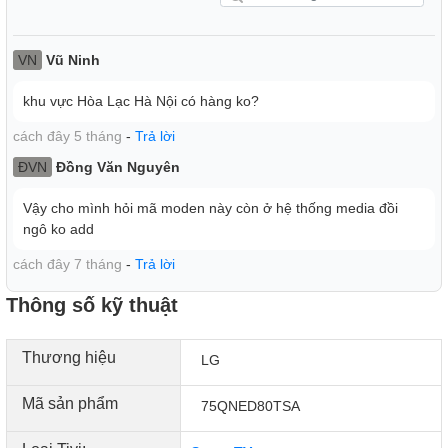
VN
Vũ Ninh
khu vực Hòa Lạc Hà Nội có hàng ko?
cách đây 5 tháng
-
Trả lời
ĐVN
Đồng Văn Nguyên
Vậy cho mình hỏi mã moden này còn ở hệ thống media đồi
webOS 24
ngô ko add
Độc bản trải nghiệm tại gia
Trải nghiệm TV được thiết kế riêng cho bạn với Hồ sơ của
cách đây 7 tháng
-
Trả lời
tôi, AI Concierge và Thẻ nhanh Quick Card
Thông số kỹ thuật
Thương hiệu
LG
Mã sản phẩm
75QNED80TSA