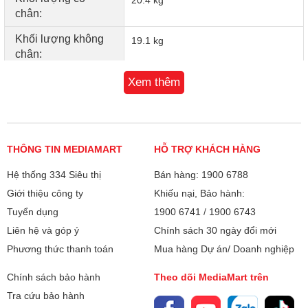
20.4 kg
thanh chuyển động theo từng khung hình
chân:
Active Voice Amplifier Pro
: Tự động điều chỉnh âm
Khối lượng không
19.1 kg
lượng hội thoại theo môi trường
chân:
Adaptive Sound Pro
: Tối ưu chất lượng âm thanh
Bluetooth:
Xem thêm
Có
theo nội dung hiển thị
Q-Symphony Next
: Kết hợp âm thanh từ loa thanh và
Kết nối Internet:
Ethernet (LAN)
TV, tạo nên hiệu ứng âm thanh 3D mạnh mẽ
WiFi 5
Far Field Voice
: Điều khiển giọng nói từ xa tiện lợi
THÔNG TIN MEDIAMART
HỖ TRỢ KHÁCH HÀNG
Cổng HDMI:
4 cổng
Hệ thống 334 Siêu thị
Bán hàng: 1900 6788
Giới thiệu công ty
Khiếu nại, Bảo hành:
Cổng USB:
3 cổng
Tuyển dụng
1900 6741
/
1900 6743
Cổng xuất âm
Cổng Optical (Digital Audio Out)
Liên hệ và góp ý
Chính sách 30 ngày đổi mới
thanh:
Phương thức thanh toán
Mua hàng Dự án/ Doanh nghiệp
Hệ điều hành, giao
Tizen OS
Chính sách bảo hành
Theo dõi MediaMart trên
diện:
Tra cứu bảo hành