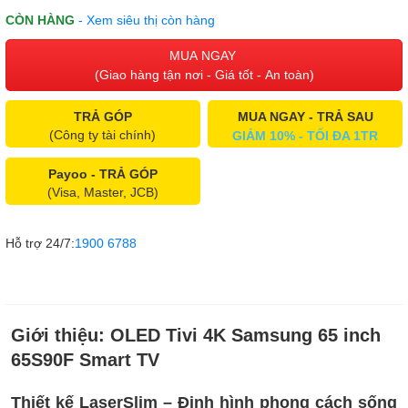
CÒN HÀNG
- Xem siêu thị còn hàng
MUA NGAY
(Giao hàng tận nơi - Giá tốt - An toàn)
TRẢ GÓP
MUA NGAY - TRẢ SAU
(Công ty tài chính)
GIẢM 10% - TỐI ĐA 1TR
Payoo - TRẢ GÓP
(Visa, Master, JCB)
Hỗ trợ 24/7:
1900 6788
Giới thiệu:
OLED Tivi 4K Samsung 65 inch
65S90F Smart TV
Thiết kế LaserSlim – Định hình phong cách sống