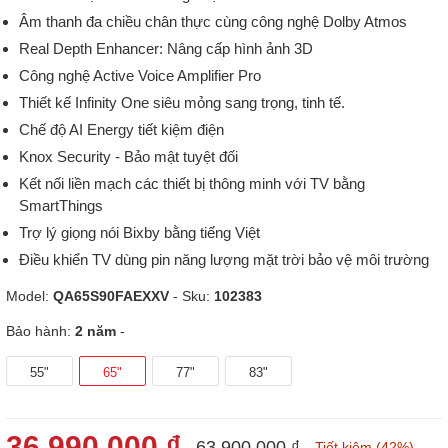
Âm thanh đa chiều chân thực cùng công nghệ Dolby Atmos
Real Depth Enhancer: Nâng cấp hình ảnh 3D
Công nghệ Active Voice Amplifier Pro
Thiết kế Infinity One siêu mỏng sang trọng, tinh tế.
Chế độ AI Energy tiết kiệm điện
Knox Security - Bảo mật tuyệt đối
Kết nối liền mạch các thiết bị thông minh với TV bằng
SmartThings
Trợ lý giọng nói Bixby bằng tiếng Việt
Điều khiển TV dùng pin năng lượng mặt trời bảo vệ môi trường
Model:
QA65S90FAEXXV
- Sku:
102383
Bảo hành:
2 năm
-
55"
65"
77"
83"
36.990.000 ₫
63.900.000 ₫
Tiết kiệm (42%)