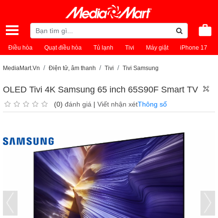
Điều hòa
Quạt điều hòa
Tủ lạnh
Tivi
Máy giặt
iPhone 17
MediaMart.Vn
Điện tử, âm thanh
Tivi
Tivi Samsung
OLED Tivi 4K Samsung 65 inch 65S90F Smart TV
(0)
đánh giá
|
Viết nhận xét
Thông số