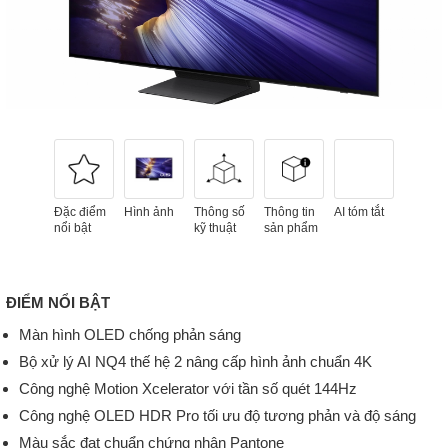
Đặc điểm
Hình ảnh
Thông số
Thông tin
AI tóm tắt
nổi bật
kỹ thuật
sản phẩm
ĐIỂM NỔI BẬT
Màn hình OLED chống phản sáng
Bộ xử lý AI NQ4 thế hệ 2 nâng cấp hình ảnh chuẩn 4K
Công nghệ Motion Xcelerator với tần số quét 144Hz
Công nghệ OLED HDR Pro tối ưu độ tương phản và độ sáng
Màu sắc đạt chuẩn chứng nhận Pantone