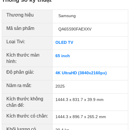
Thương hiệu
Samsung
Mã sản phẩm
QA65S90FAEXXV
Loại Tivi:
OLED TV
Kích thước màn
65 inch
hình:
Độ phân giải:
4K UltraHD (3840x2160px)
Năm ra mắt:
2025
Âm thanh sống động – Hòa quyện từng chuyển
động
Kích thước không
1444.3 x 831.7 x 39.9 mm
chân đế:
Samsung S90F tích hợp
hệ thống loa 2.1CH công suất
Kích thước có chân:
1444.3 x 896.7 x 265.2 mm
40W
, cùng các công nghệ âm thanh tiên tiến:
Object Tracking Sound Lite với Dolby Atmos
: Âm
Khối lượng có