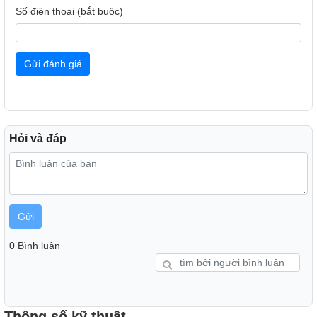
Quantum Dot
: Tái tạo chính xác tỷ sắc màu với độ
Số điện thoại (bắt buộc)
sáng tự nhiên
OLED HDR+ & công nghệ OLED tự phát sáng
: Độ
Gửi đánh giá
tương phản vượt trội, hiển thị rõ từng chi tiết ẩn
Real Depth Enhancer
: Tăng chiều sâu hình ảnh nhờ
AI
Ultra Viewing Angle
: Màu sắc và hình ảnh chuẩn xác
Hỏi và đáp
ở mọi góc nhìn
Anti-Reflection
: Công nghệ chống phản chiếu ánh
sáng hiệu quả
Color Booster Pro & PANTONE Validated
: Tăng
Gửi
cường màu sắc sống động, chuẩn xác theo chứng
nhận PANTONE
0 Bình luận
EyeComfort Mode & Smart Calibration
: Tự động
điều chỉnh ánh sáng và màu sắc, bảo vệ mắt người
dùng
Thông số kỹ thuật