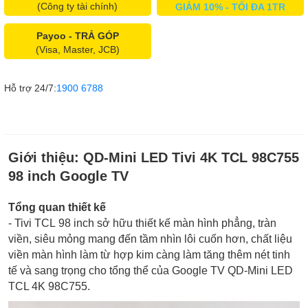
(Công ty tài chính)
GIẢM 10% - TỐI ĐA 1TR
Payoo - TRẢ GÓP
(Visa, Master, JCB)
Hỗ trợ 24/7:
1900 6788
Giới thiệu:
QD-Mini LED Tivi 4K TCL 98C755
98 inch Google TV
Tổng quan thiết kế
- Tivi TCL 98 inch sở hữu thiết kế màn hình phẳng, tràn
viền, siêu mỏng mang đến tầm nhìn lôi cuốn hơn, chất liệu
viền màn hình làm từ hợp kim càng làm tăng thêm nét tinh
tế và sang trọng cho tổng thể của Google TV QD-Mini LED
TCL 4K 98C755.