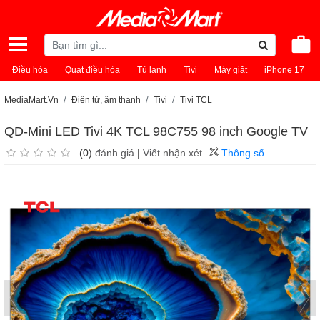
Điều hòa
Quạt điều hòa
Tủ lạnh
Tivi
Máy giặt
iPhone 17
MediaMart.Vn
Điện tử, âm thanh
Tivi
Tivi TCL
QD-Mini LED Tivi 4K TCL 98C755 98 inch Google TV
(0)
đánh giá
|
Viết nhận xét
Thông số