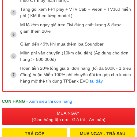
theo CT may mắn hái lộc
Tặng gói xem FPTplay + VTV Cab + Vieon + TV360 miễn
phí ( KM theo từng model )
MUA kèm ngay giá treo Tivi đúng chất lượng & được
giảm thêm 20%
Giảm đến 49% khi mua thêm loa Soundbar
Miễn phí vận chuyển (10km đầu tiên) (Áp dụng cho đơn
hàng >=500.000đ)
Hoàn tiền 20% tổng giá trị đơn hàng (tối đa 500K - 1 triệu
đồng) hoặc Miễn 100% phí chuyển đổi trả góp cho khách
hàng mở thẻ tín dụng TPBank EVO
tại đây
.
CÒN HÀNG
- Xem siêu thị còn hàng
MUA NGAY
(Giao hàng tận nơi - Giá tốt - An toàn)
TRẢ GÓP
MUA NGAY - TRẢ SAU