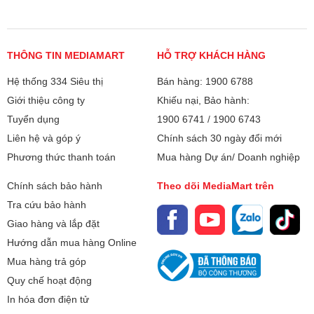
Khối lượng có
59 kg
chân:
Bluetooth:
THÔNG TIN MEDIAMART
HỖ TRỢ KHÁCH HÀNG
5.0
Hệ thống 334 Siêu thị
Bán hàng: 1900 6788
Kết nối Internet:
Ethernet (LAN)
Giới thiệu công ty
Khiếu nại, Bảo hành:
Wi-Fi 5（ 2.4G+5G）
Tuyển dụng
1900 6741
/
1900 6743
Liên hệ và góp ý
Chính sách 30 ngày đổi mới
Cổng AV:
Cổng Composite
Phương thức thanh toán
Mua hàng Dự án/ Doanh nghiệp
- Công nghệ Dolby Vision
Cổng HDMI:
3 cổng
Chính sách bảo hành
Theo dõi MediaMart trên
hiển thị các nội dung của tivi bằng hình ảnh rõ nét với độ
sáng, độ tương phản, màu, chi tiết và độ sâu tuyệt đẹp, giúp
Tra cứu bảo hành
Cổng USB:
1 cổng
bạn tận hưởng thế giới giải trí chân thực, đầy sống động.
Giao hàng và lắp đặt
Cổng xuất âm
1 cổng 3.5 mm, 1 cổng Optical (Digital
Hướng dẫn mua hàng Online
thanh:
Audio), 1 cổng eARC (ARC)
Mua hàng trả góp
Quy chế hoạt động
Hệ điều hành, giao
Google TV
In hóa đơn điện tử
diện: