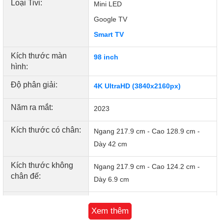
Loại Tivi:
Mini LED
Google TV
Smart TV
Kích thước màn
98 inch
hình:
Độ phân giải:
4K UltraHD (3840x2160px)
Năm ra mắt:
2023
- Full Array Local Dimming: toàn bộ màn hình được chia
thành 500+ vùng, giúp tivi kiểm soát ánh sáng phân vùng
Kích thước có chân:
Ngang 217.9 cm - Cao 128.9 cm -
càng tốt và hiển thị hình ảnh chi tiết chính xác hơn.
Dày 42 cm
- Tần số quét 144Hz VRR +240Hz DLG giúp hình ảnh
chuyển động mượt mà, sống động, độ sáng màn hình 1600
Kích thước không
Ngang 217.9 cm - Cao 124.2 cm -
nits kết hợp
chân đế:
Dày 6.9 cm
chuẩn HDR10+ tối ưu hóa hình ảnh từng khung hình, tăng
giới hạn độ bão hòa màu và tăng độ tương phản, màn hình
Khối lượng không
57 kg
rõ nét cân mọi điều kiện ánh sáng.
Xem thêm
chân: