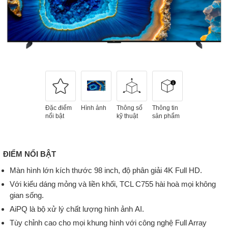
Đặc điểm
Hình ảnh
Thông số
Thông tin
nổi bật
kỹ thuật
sản phẩm
ĐIỂM NỔI BẬT
Màn hình lớn kích thước 98 inch, độ phân giải 4K Full HD.
Với kiểu dáng mỏng và liền khối, TCL C755 hài hoà mọi không
gian sống.
AiPQ là bộ xử lý chất lượng hình ảnh AI.
Tùy chỉnh cao cho mọi khung hình với công nghệ Full Array