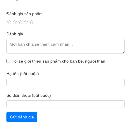
Đánh giá sản phẩm
Đánh giá
- Độ phân giải 4K với hơn 8 triệu điểm ảnh, hình ảnh được
hiển thị một cách sắc nét và tinh tế.
- QD-Mini LED là công nghệ màn hình hàng đầu kết hợp
giữa đèn nền MiniLED và tấm nền chấm lượng tử Quantum
Tôi sẽ giới thiệu sản phẩm cho bạn bè, người thân
Dot. Mang đến hình ảnh chất lượng hoàn hảo với màu sắc
sống động như thật và độ tương phản cực cao. Sở hữu độ
Họ tên (bắt buộc)
sáng tối đa cao hơn, gam màu rộng hơn, kích thước màn
hình lớn hơn và tuổi thọ dài hơn.
Số điện thoại (bắt buộc)
Gửi đánh giá