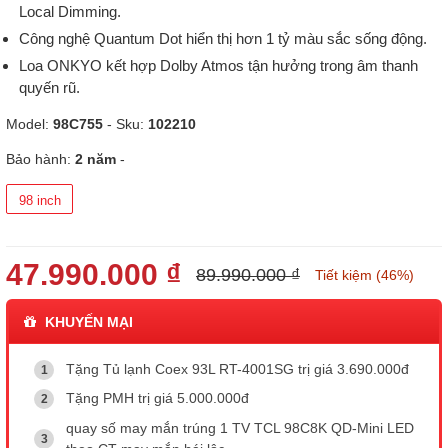
Local Dimming.
Công nghệ Quantum Dot hiển thị hơn 1 tỷ màu sắc sống động.
Loa ONKYO kết hợp Dolby Atmos tận hưởng trong âm thanh
quyến rũ.
Model:
98C755
- Sku:
102210
Bảo hành:
2 năm
-
98 inch
47.990.000 ₫
89.990.000 ₫
Tiết kiệm (46%)
KHUYẾN MẠI
Tặng Tủ lạnh Coex 93L RT-4001SG trị giá 3.690.000đ
Tặng PMH trị giá 5.000.000đ
quay số may mắn trúng 1 TV TCL 98C8K QD-Mini LED