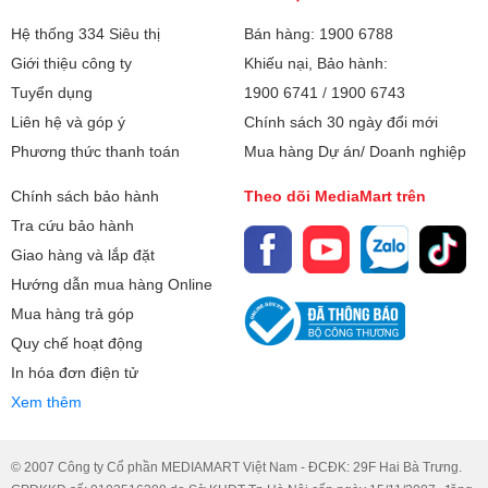
Các ứng dụng sẵn
Web Browser
có:
Hệ thống 334 Siêu thị
Bán hàng: 1900 6788
YouTube
Giới thiệu công ty
Khiếu nại, Bảo hành:
Netflix
Tuyển dụng
1900 6741
/
1900 6743
Điều khiển tivi bằng
Liên hệ và góp ý
Chính sách 30 ngày đổi mới
Bằng ứng dụng SmartThings
điện thoại:
Phương thức thanh toán
Mua hàng Dự án/ Doanh nghiệp
Kết nối không dây
Sound Mirroring
Chính sách bảo hành
Theo dõi MediaMart trên
với điện thoại, máy
Tra cứu bảo hành
tính bảng:
Âm Thanh Sống Động, Chuyển Động Theo Hình Ảnh
Giao hàng và lắp đặt
Hệ thống loa 2CH công suất 20W
Kết nối Bàn phím,
Có
Hướng dẫn mua hàng Online
cho âm thanh mạnh mẽ, rõ ràng.
chuột:
Mua hàng trả góp
Tương tác thông
Tìm kiếm bằng giọng nói tiếng Việt
Object Tracking Sound Lite (OTS Lite): Âm thanh di chuyển
Quy chế hoạt động
minh:
theo chuyển động của hình ảnh, mang đến cảm giác nhập
trên YouTube
In hóa đơn điện tử
vai chân thật.
Xem thêm
Điều khiển giọng nói Bixby Tiếng Việt
Remote Control App
Adaptive Sound: Tự động điều chỉnh âm thanh theo nội
dung hiển thị.
© 2007 Công ty Cổ phần MEDIAMART Việt Nam - ĐCĐK: 29F Hai Bà Trưng.
Tiện Ích:
Chơi game trên tivi