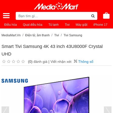
Điều hòa
Quạt điều hòa
Tủ lạnh
Tivi
Máy giặt
iPhone 17
MediaMart.Vn
Điện tử, âm thanh
Tivi
Tivi Samsung
Smart Tivi Samsung 4K 43 inch 43U8000F Crystal
UHD
(0)
đánh giá
|
Viết nhận xét
Thông số