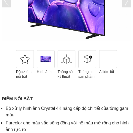
Đặc điểm
Hình ảnh
Thông số
Thông tin
AI tóm tắt
nổi bật
kỹ thuật
sản phẩm
ĐIỂM NỔI BẬT
Bộ xử lý hình ảnh Crystal 4K nâng cấp độ chi tiết của từng gam
màu
Purcolor cho màu sắc sống động với hệ màu mở rộng cho hình
ảnh rực rỡ