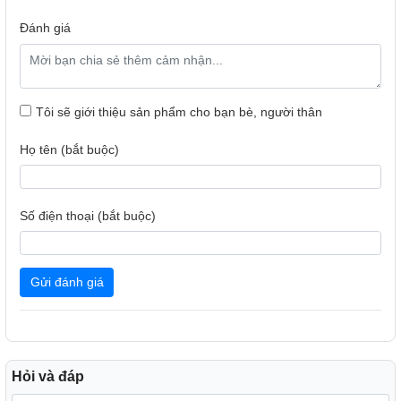
Đánh giá
Tôi sẽ giới thiệu sản phẩm cho bạn bè, người thân
Họ tên (bắt buộc)
Số điện thoại (bắt buộc)
Hình Ảnh Sống Động Chuẩn 4K
Độ phân giải cao 4K UHD
Gửi đánh giá
Với độ phân giải 4K (3,840 × 2,160), Tivi Samsung
43U8500F hiển thị hình ảnh sắc nét gấp 4 lần Full HD, giúp
bạn tận hưởng từng chi tiết sống động với hơn 8 triệu điểm
ảnh.
Bộ xử lý Crystal 4K mạnh mẽ
Hỏi và đáp
Crystal Processor 4Ktối ưu hóa màu sắc, độ tương phản và