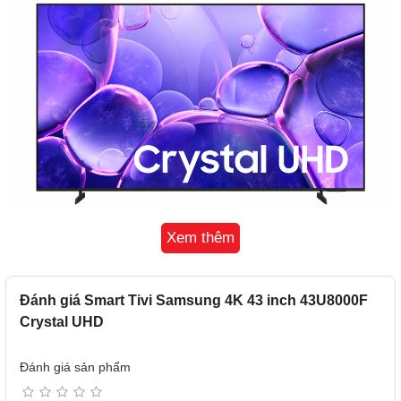
Xem thêm
Thiết Kế Tinh Tế – MetalStream Design
Samsung 43U8500F sở hữu thiết kế MetalStream Design
sang trọng với đường viền mảnh mai và chất liệu kim loại
Đánh giá Smart Tivi Samsung 4K 43 inch 43U8000F
cao cấp. Thiết kế này không chỉ tôn lên vẻ hiện đại cho
Crystal UHD
không gian sống mà còn tạo nên sự tinh tế từ mọi góc nhìn,
phù hợp với mọi kiểu nội thất.
Đánh giá sản phẩm