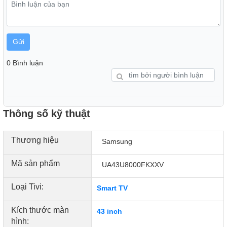
nâng cấp nội dung từ nguồn thấp lên gần chuẩn 4K, mang
lại hình ảnh trung thực và rực rỡ hơn bao giờ hết.
Gửi
0 Bình luận
Thông số kỹ thuật
Thương hiệu
Samsung
Mã sản phẩm
UA43U8000FKXXV
Hàng loạt công nghệ hình ảnh vượt trội:
Loại Tivi:
Smart TV
Mega Contrast: Giảm thiểu phản xạ ánh sáng, tăng độ sâu
và độ sắc nét cho từng khung hình.
Kích thước màn
43 inch
hình:
Motion Xcelerator: Tự động chèn thêm khung hình giúp