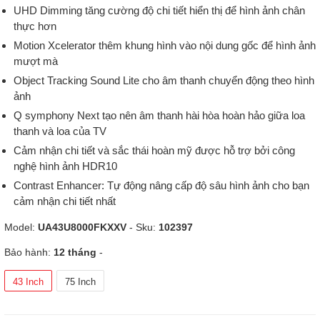
UHD Dimming tăng cường độ chi tiết hiển thị để hình ảnh chân
thực hơn
Motion Xcelerator thêm khung hình vào nội dung gốc để hình ảnh
mượt mà
Object Tracking Sound Lite cho âm thanh chuyển động theo hình
ảnh
Q symphony Next tạo nên âm thanh hài hòa hoàn hảo giữa loa
thanh và loa của TV
Cảm nhận chi tiết và sắc thái hoàn mỹ được hỗ trợ bởi công
nghệ hình ảnh HDR10
Contrast Enhancer: Tự động nâng cấp độ sâu hình ảnh cho bạn
cảm nhận chi tiết nhất
Model:
UA43U8000FKXXV
- Sku:
102397
Bảo hành:
12 tháng
-
43 Inch
75 Inch