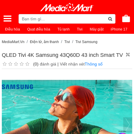
Điều hòa
Quạt điều hòa
Tủ lạnh
Tivi
Máy giặt
iPhone 17
MediaMart.Vn
Điện tử, âm thanh
Tivi
Tivi Samsung
QLED Tivi 4K Samsung 43Q60D 43 inch Smart TV
(0)
đánh giá
|
Viết nhận xét
Thông số