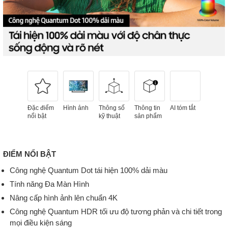
Đặc điểm
Hình ảnh
Thông số
Thông tin
AI tóm tắt
nổi bật
kỹ thuật
sản phẩm
ĐIỂM NỔI BẬT
Công nghệ Quantum Dot tái hiện 100% dải màu
Tính năng Đa Màn Hình
Nâng cấp hình ảnh lên chuẩn 4K
Công nghệ Quantum HDR tối ưu độ tương phản và chi tiết trong
mọi điều kiện sáng