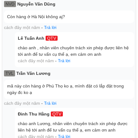
NVD
Nguyễn Văn Dũng
Còn hàng ở Hà Nội không aj?
cách đây một năm
-
Trả lời
Lê Tuấn Anh
QTV
Tivi Samsung QLED mang đến âm thanh với hệ thống loa
chào anh , nhân viên chuyên trách xin phép được liên hệ
2CH, cộng suất 20W
tới anh để tư vấn cụ thể ạ, em cảm ơn anh
Công nghệ Object Tracking Sound (OTS) âm thanh chuyển
cách đây một năm
-
Trả lời
động theo hình ảnh
TVL
Trần Văn Lương
Tối ưu hóa theo nội dung âm thanh bằng công nghệ
Adaptive Sound
mã này còn hàng ở Phú Thọ ko ạ, mình đặt có lắp đặt trong
ngày đc ko ạ
Công nghệ Q-Symphony: Sử dụng thuật toán AI và tối ưu
hóa hiệu ứng vòm 3D, tạo nên âm thanh hài hòa hoàn hảo
cách đây một năm
-
Trả lời
giữa loa thanh và toàn bộ loa của TV Samsung.
Đinh Thu Hằng
QTV
chào anh Lương, nhân viên chuyên trách xin phép được
Hệ điều hành
liên hệ tới anh để tư vấn cụ thể ạ, em cảm ơn anh
cách đây một năm
-
Trả lời