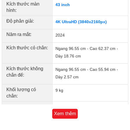
Kích thước màn
43 inch
VTVGo, Spotify và trình duyệt web…
hình:
Tiện ích
Độ phân giải:
4K UltraHD (3840x2160px)
Năm ra mắt:
2024
Kích thước có chân:
Ngang 96.55 cm - Cao 62.37 cm -
Dày 18.76 cm
Kích thước không
Ngang 96.55 cm - Cao 55.94 cm -
chân đế:
Dày 2.57 cm
Khối lượng có
9 kg
chân:
Tìm kiếm bằng giọng nói tiếng Việt trên YouTube thông qua
Khối lượng không
8.4 kg
One Remote, hỗ trợ trợ lý ảo Bixby có tiếng Việt. Đặc biệt,
chân:
Xem thêm
One Remote có thể sạc bằng năng lượng mặt trời, giúp tiết
Bluetooth:
v5.2
kiệm chi phí và bảo vệ môi trường.