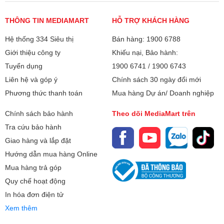
Chế độ AI Energy giúp tiết kiệm điện tiêu thụ
Kết nối Internet:
Ethernet (LAN)
THÔNG TIN MEDIAMART
HỖ TRỢ KHÁCH HÀNG
Knox Security - Bảo mật tuyệt đối
WiFi 5
Hệ thống 334 Siêu thị
Bán hàng: 1900 6788
Cổng AV:
Cổng Composite
Giới thiệu công ty
Khiếu nại, Bảo hành:
Kết nối liền mạch các thiết bị thông minh với TV của bạn
Tuyển dụng
1900 6741
/
1900 6743
bằng SmartThings
Cổng HDMI:
3 cổng
Liên hệ và góp ý
Chính sách 30 ngày đổi mới
Tính năng Multi View cho phép chia nhỏ màn hình tivi, giúp
Phương thức thanh toán
Mua hàng Dự án/ Doanh nghiệp
Cổng USB:
2 cổng
người dùng có thể xem nhiều nội dung cùng lúc.
Chính sách bảo hành
Theo dõi MediaMart trên
Trình chiếu video, hình ảnh từ điện thoại lên Tivi thông qua
Cổng xuất âm
Cổng Optical (Digital Audio Out)
Tra cứu bảo hành
các tính năng như Airplay 2.
thanh:
Giao hàng và lắp đặt
Hỗ trợ nhiều loại cổng kết nối như cổng USB A, USB-C,
Tích hợp đầu thu kỹ
DVB-T2
Hướng dẫn mua hàng Online
HDMI,…
thuật số:
Mua hàng trả góp
Hệ điều hành, giao
Tizen OS
Quy chế hoạt động
diện:
In hóa đơn điện tử
Game Motion Plus: giảm thiểu giật lag, tăng tốc độ kết nối
giúp trải nghiệm game mượt mà hơn
Xem thêm
Các ứng dụng phổ
FPT Play
biến có thể tải thêm:
Auto Low Latency Mode: Giảm thiểu độ trễ tối đa khi chơi