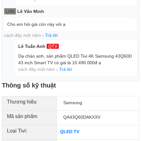
LVM
Lê Văn Minh
Cho em hỏi giá còn này với ạ
cách đây một năm
-
Trả lời
Lê Tuấn Anh
QTV
Dạ chào anh, sản phẩm QLED Tivi 4K Samsung 43Q60D
43 inch Smart TV có giá là 10.490.000đ ạ
cách đây một năm
-
Trả lời
Thông số kỹ thuật
Thương hiệu
Samsung
Tivi Samsung chạy trên hệ điều hành Tizen™, mang đến
cho người dùng giao diện trực quan và dễ dàng sử dụng.
Mã sản phẩm
QA43Q60DAKXXV
Ngoài ra, tivi còn có một kho ứng dụng phong phú, giúp đáp
ứng nhu cầu giải trí đa dạng của người dùng. Có nhiều ứng
Loại Tivi:
QLED TV
dụng phổ biến có sẵn như YouTube, Netflix, VietON, FPT
Play, MyTV, Galaxy Play, TV360, VTVCab ON, Clip TV,