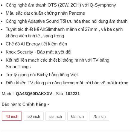
Công nghệ âm thanh OTS (20W, 2CH) với Q-Symphony
Màu sắc đạt chuẩn chứng nhận Pantone
Công nghệ Adaptive Sound Tối ưu hóa theo nội dung âm thanh
Tuyệt tác thiết kế AirSlimthanh mảnh chỉ 27mm , và ba cạnh
không viền tinh tế , sang trọng
Chế độ AI Energy tiết kiệm điện
Knox Security - Bảo mật tuyệt đối
Kết nối liền mạch các thiết bị thông minh với TV bằng
SmartThings
Trợ lý giọng nói Bixby bằng tiếng Việt
Điều khiển TV dùng pin năng lượng mặt trời bảo vệ môi trường
Model:
QA43Q60DAKXXV
- Sku:
102231
Bảo hành:
Chính hãng
-
43 inch
50 inch
55 inch
65 inch
75 inch