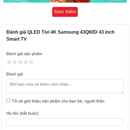
Xem thêm
Đánh giá QLED Tivi 4K Samsung 43Q60D 43 inch
Smart TV
Đánh giá sản phẩm
Đánh giá
Bộ xử lý hình ảnh Quantum Processor Lite 4K: Bộ xử lý
thông minh cho hình ảnh và âm thanh hoàn hảo
Tôi sẽ giới thiệu sản phẩm cho bạn bè, người thân
Họ tên (bắt buộc)