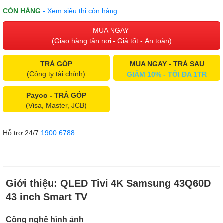
CÒN HÀNG
- Xem siêu thị còn hàng
MUA NGAY
(Giao hàng tận nơi - Giá tốt - An toàn)
TRẢ GÓP
MUA NGAY - TRẢ SAU
(Công ty tài chính)
GIẢM 10% - TỐI ĐA 1TR
Payoo - TRẢ GÓP
(Visa, Master, JCB)
Hỗ trợ 24/7:
1900 6788
Giới thiệu:
QLED Tivi 4K Samsung 43Q60D
43 inch Smart TV
Công nghệ hình ảnh