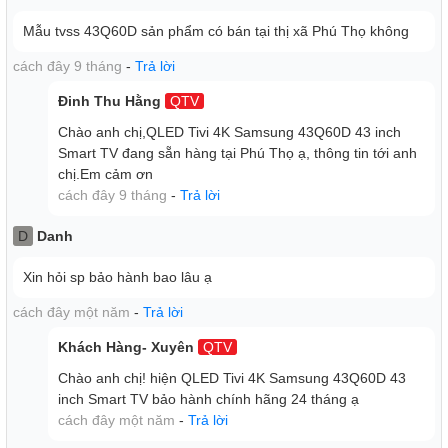
Pantone. Bạn có thể trải nghiệm màu sắc chính xác, chân
thực hơn bao giờ hết.
Mẫu tvss 43Q60D sản phẩm có bán tại thị xã Phú Thọ không
Chế độ EyeComfort độc đáo của Samsung tự động điều
cách đây 9 tháng
-
Trả lời
chỉnh độ sáng và màu sắc của màn hình theo thời gian
Đinh Thu Hằng
QTV
trong ngày giúp hình ảnh được tối ưu hóa để bảo vệ mắt.
Sau khi mặt trời lặn, màn hình sẽ được cài đặt với chế độ
Chào anh chị,QLED Tivi 4K Samsung 43Q60D 43 inch
dịu hơn với mắt.
Smart TV đang sẵn hàng tại Phú Thọ ạ, thông tin tới anh
chị.Em cảm ơn
Công nghệ Supreme UHD Dimming kiểm soát chi tiết độ
cách đây 9 tháng
-
Trả lời
tương phản
D
Danh
Công nghệ âm thanh
Xin hỏi sp bảo hành bao lâu ạ
cách đây một năm
-
Trả lời
Khách Hàng- Xuyên
QTV
Chào anh chị! hiện QLED Tivi 4K Samsung 43Q60D 43
inch Smart TV bảo hành chính hãng 24 tháng ạ
cách đây một năm
-
Trả lời