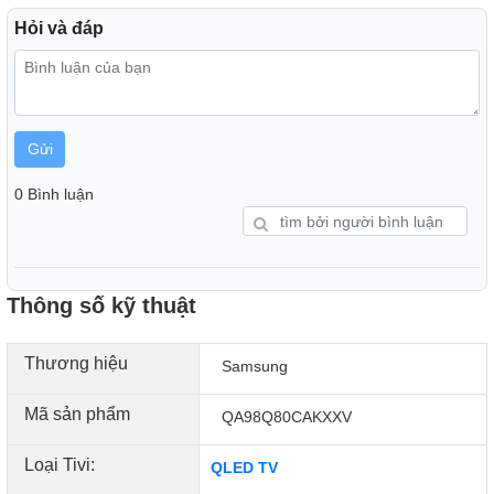
Hỏi và đáp
Bộ xử lý Neural Quantum 4K mạnh mẽ giúp tối ưu hiệu suất toàn
diện, tinh chỉnh thông minh hình ảnh, âm thanh và nhiều yếu tố
khác, mang đến cho bạn trải nghiệm xem hoàn hảo xứng tầm
tuyệt tác
Gửi
0 Bình luận
Thông số kỹ thuật
Thương hiệu
Samsung
Mã sản phẩm
QA98Q80CAKXXV
Loại Tivi:
QLED TV
Công nghệ Real Depth Enhancer