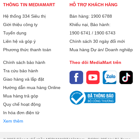
THÔNG TIN MEDIAMART
HỖ TRỢ KHÁCH HÀNG
Hỗ trợ điều khiển
Điều Khiển One Remote Control đa
Hệ thống 334 Siêu thị
Bán hàng: 1900 6788
thông minh:
thiết bị
Giới thiệu công ty
Khiếu nại, Bảo hành:
Tuyển dụng
1900 6741
/
1900 6743
Điều khiển tivi bằng
Bằng ứng dụng SmartThings
điện thoại:
Liên hệ và góp ý
Chính sách 30 ngày đổi mới
Phương thức thanh toán
Mua hàng Dự án/ Doanh nghiệp
Kết nối không dây
Trình chiếu đa màn hình MultiView
với điện thoại, máy
Chính sách bảo hành
Kết nối TapView
Theo dõi MediaMart trên
Công nghệ Quantum HDR+
tính bảng:
Tra cứu bảo hành
Chiếu màn hình qua AirPlay 2
Khung hình điện ảnh với độ tương phản sâu ấn
Giao hàng và lắp đặt
Chiếu màn hình Screen Mirroring
tượng
Hướng dẫn mua hàng Online
Mang lại trải nghiệm xem chuẩn điện ảnh, công nghệ HDR mới
Kết nối Bàn phím,
Mua hàng trả góp
Có
giúp phân tính sâu khung hình để tinh chỉnh độ tương phản tối ưu,
chuột:
Quy chế hoạt động
hiển thị sắc màu rực rỡ với chi tiết vô cùng ấn tượng.
In hóa đơn điện tử
Tương tác thông
Nhận dạng giọng nói qua Remote
minh:
Xem thêm
Kết nối điện thoại thông minh - Mobile
Connection