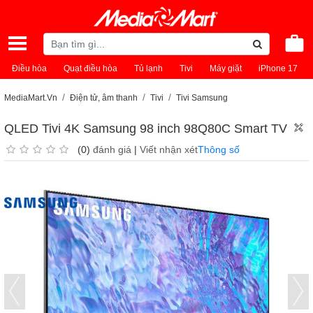
Điều hòa
Quạt điều hòa
Tủ lạnh
Tivi
Máy giặt
iPhone 17
MediaMart.Vn
Điện tử, âm thanh
Tivi
Tivi Samsung
QLED Tivi 4K Samsung 98 inch 98Q80C Smart TV
(0)
đánh giá
|
Viết nhận xét
Thông số