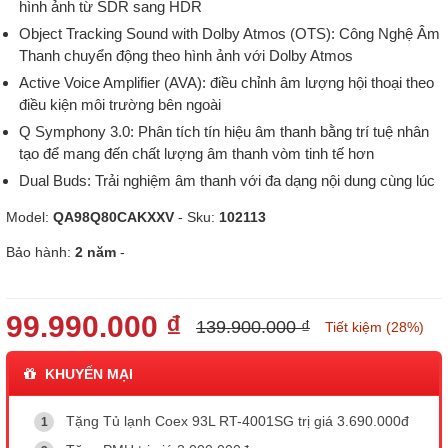
hình ảnh từ SDR sang HDR
Object Tracking Sound with Dolby Atmos (OTS): Công Nghệ Âm
Thanh chuyển động theo hình ảnh với Dolby Atmos
Active Voice Amplifier (AVA): điều chỉnh âm lượng hội thoại theo
điều kiện môi trường bên ngoài
Q Symphony 3.0: Phân tích tín hiệu âm thanh bằng trí tuệ nhân
tạo để mang đến chất lượng âm thanh vòm tinh tế hơn
Dual Buds: Trải nghiệm âm thanh với đa dạng nội dung cùng lúc
Model:
QA98Q80CAKXXV
- Sku:
102113
Bảo hành:
2 năm
-
99.990.000 ₫
139.900.000 ₫
Tiết kiệm (28%)
KHUYẾN MẠI
Tặng Tủ lạnh Coex 93L RT-4001SG trị giá 3.690.000đ