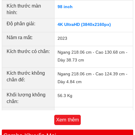
Kích thước màn
98 inch
Mang đến chiều sâu chân thực chuẩn như mắt
hình:
nhìn
Độ phân giải:
4K UltraHD (3840x2160px)
Công nghệ Real Depth Enhancer tái hiện hình ảnh như mắt nhìn,
tăng cường chi tiết và tương phản cho chủ thể mang đến chiều
Năm ra mắt:
2023
sâu chân thực như bạn đang đích thân trải nghiệm chiêm ngưỡng
cảnh vật.
Kích thước có chân:
Ngang 218.06 cm - Cao 130.68 cm -
Dày 38.73 cm
Kích thước không
Ngang 218.06 cm - Cao 124.39 cm -
chân đế:
Dày 4.84 cm
Khối lượng không
56.3 Kg
chân:
Khối lượng có
65.8 Kg
chân:
Xem thêm
Bluetooth:
v5.2