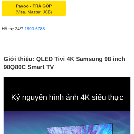
Payoo - TRẢ GÓP
(Visa, Master, JCB)
Hỗ trợ 24/7:
1900 6788
Giới thiệu:
QLED Tivi 4K Samsung 98 inch
98Q80C Smart TV
Kỷ nguyên hình ảnh 4K siêu thực