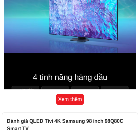
4 tính năng hàng đầu
Xem thêm
Đánh giá QLED Tivi 4K Samsung 98 inch 98Q80C
Công nghệ đèn nền Direct Full Array
Smart TV
Tái hiện sắc đen sâu thẳm và trắng thuần khiết