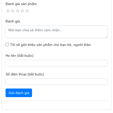
Đánh giá sản phẩm
Các vùng đèn nền LED tập trung được điều chỉnh chuẩn xác, giúp
truyền tải hoàn hảo sắc đen sâu thẳm và sắc trắng tinh khiết,
mang đến bạn khung hình sáng rõ và sắc nét đến từng chi tiết.
Đánh giá
Tôi sẽ giới thiệu sản phẩm cho bạn bè, người thân
Họ tên (bắt buộc)
Số điện thoại (bắt buộc)
Gửi đánh giá
Bộ xử lý Neural Quantum 4K
Nâng cấp hình ảnh lên chuẩn 4K bằng AI