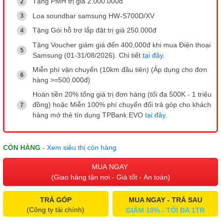
Tặng PMH trị giá 2.000.000đ
Loa soundbar samsung HW-S700D/XV
Tặng Gói hỗ trợ lắp đặt trị giá 250.000đ
Tặng Voucher giảm giá đến 400,000đ khi mua Điện thoại
Samsung (01-31/08/2026). Chi tiết
tại đây
.
Miễn phí vận chuyển (10km đầu tiên) (Áp dụng cho đơn
hàng >=500.000đ)
Hoàn tiền 20% tổng giá trị đơn hàng (tối đa 500K - 1 triệu
đồng) hoặc Miễn 100% phí chuyển đổi trả góp cho khách
hàng mở thẻ tín dụng TPBank EVO
tại đây
.
CÒN HÀNG
- Xem siêu thị còn hàng
MUA NGAY
(Giao hàng tận nơi - Giá tốt - An toàn)
TRẢ GÓP
MUA NGAY - TRẢ SAU
(Công ty tài chính)
GIẢM 10% - TỐI ĐA 1TR