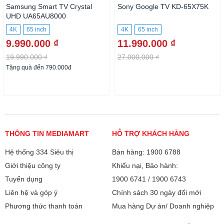
Kết nối không dây
Kết nối TapView
Samsung Smart TV Crystal
Sony Google TV KD-65X75K
UHD UA65AU8000
với điện thoại, máy
Chiếu màn hình qua AirPlay 2
tính bảng:
4K
65 inch
4K
65 inch
Chiếu màn hình Screen Mirroring
9.990.000 ₫
11.990.000 ₫
19.990.000 ₫
27.000.000 ₫
Kết nối Bàn phím,
Có
Tặng quà đến 790.000đ
chuột:
Tương tác thông
Kết nối điện thoại thông minh - Mobile
minh:
Connection
Web Browser
THÔNG TIN MEDIAMART
Trợ lý ảo Google Assistant
HỖ TRỢ KHÁCH HÀNG
Tìm kiếm bằng giọng nói tiếng Việt
Hệ thống 334 Siêu thị
Bán hàng: 1900 6788
trên YouTube
Giới thiệu công ty
Khiếu nại, Bảo hành:
Tuyển dụng
1900 6741
/
1900 6743
Tiện Ích:
Chơi game trên tivi
Liên hệ và góp ý
Chính sách 30 ngày đổi mới
Kết nối loa qua Bluetooth
Phương thức thanh toán
Mua hàng Dự án/ Doanh nghiệp
Điều khiển được bằng điện thoại