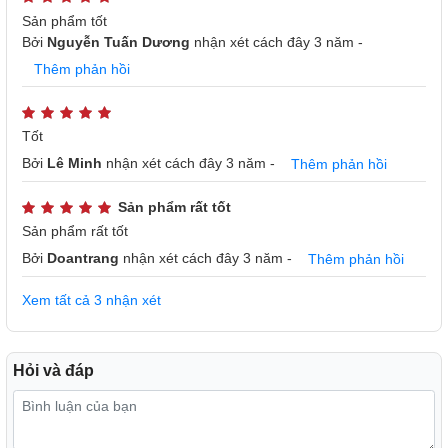
đến hiện tượng "bóng ma" trên màn hình. Công nghệ
Sản phẩm tốt
Bởi
Nguyễn Tuấn Dương
nhận xét
cách đây 3 năm
-
Motion Xcelerator sẽ tự động bổ sung thêm khung hình để
nội dung rõ nét và mượt mà hơn.
Thêm phản hồi
Tốt
Bởi
Lê Minh
nhận xét
cách đây 3 năm
-
Thêm phản hồi
Sản phẩm rất tốt
Sản phẩm rất tốt
Bởi
Doantrang
nhận xét
cách đây 3 năm
-
Thêm phản hồi
Xem tất cả 3 nhận xét
Hỏi và đáp
Chất Lượng Hình Ảnh Chân Thực Với Độ Phân Giải 4K
Độ Phân Giải 4K
- Sở hữu gấp 4 lần điểm ảnh so với TV
FHD thông thường, Smart TV UHD 4K mang đến khung