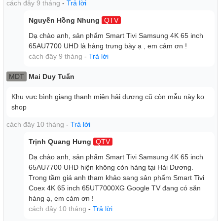
cách đây 9 tháng
-
Trả lời
Nguyễn Hồng Nhung
QTV
Dạ chào anh, sản phẩm Smart Tivi Samsung 4K 65 inch
65AU7700 UHD là hàng trưng bày ạ , em cảm ơn !
cách đây 9 tháng
-
Trả lời
MDT
Mai Duy Tuấn
Khu vưc bình giang thanh miện hải dương cũ còn mẫu này ko
shop
Gọn Gàng Không Gian Bài Trí
cách đây 10 tháng
-
Trả lời
Giải Pháp Giấu Dây Tiện Lợi -
Mang đến vẻ đẹp liền mạch
Trịnh Quang Hưng
QTV
cho TV với giải pháp giấu dây tiện lợi, giữ cho dây cáp luôn
Dạ chào anh, sản phẩm Smart Tivi Samsung 4K 65 inch
gọn gàng và nâng tầm thẩm mỹ cho không gian xung
65AU7700 UHD hiện không còn hàng tại Hải Dương.
quanh.
Trong tầm giá anh tham khảo sang sản phẩm Smart Tivi
Coex 4K 65 inch 65UT7000XG Google TV đang có săn
hàng ạ, em cảm ơn !
cách đây 10 tháng
-
Trả lời