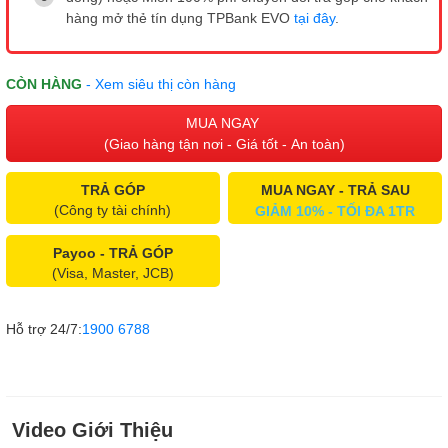
hàng mở thẻ tín dụng TPBank EVO
tại đây
.
CÒN HÀNG
- Xem siêu thị còn hàng
MUA NGAY
(Giao hàng tận nơi - Giá tốt - An toàn)
TRẢ GÓP
MUA NGAY - TRẢ SAU
(Công ty tài chính)
GIẢM 10% - TỐI ĐA 1TR
Payoo - TRẢ GÓP
(Visa, Master, JCB)
Hỗ trợ 24/7:
1900 6788
Video Giới Thiệu