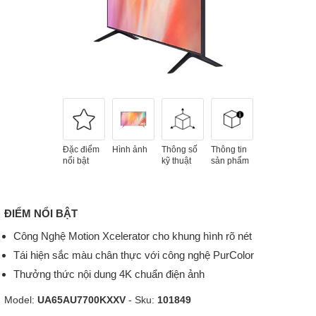
Đặc điểm
Hình ảnh
Thông số
Thông tin
nổi bật
kỹ thuật
sản phẩm
ĐIỂM NỔI BẬT
Công Nghệ Motion Xcelerator cho khung hình rõ nét
Tái hiện sắc màu chân thực với công nghệ PurColor
Thưởng thức nội dung 4K chuẩn điện ảnh
Model:
UA65AU7700KXXV
- Sku:
101849