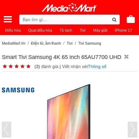
Điều hòa
Quạt điều hòa
Tủ lạnh
Tivi
Máy giặt
iPhone 17
MediaMart.Vn
Điện tử, âm thanh
Tivi
Tivi Samsung
Smart Tivi Samsung 4K 65 inch 65AU7700 UHD
(3)
đánh giá
|
Viết nhận xét
Thông số