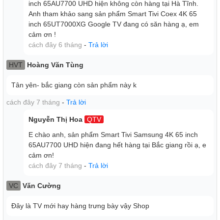
inch 65AU7700 UHD hiện không còn hàng tại Hà Tĩnh.
và loa thanh, kiến tạo không gian giải trí đỉnh cao, bao trùm
Anh tham khảo sang sản phẩm Smart Tivi Coex 4K 65
mọi giác quan.
inch 65UT7000XG Google TV đang có săn hàng ạ, em
cảm ơn !
cách đây 6 tháng
-
Trả lời
HVT
Hoàng Văn Tùng
Tân yên- bắc giang còn sản phẩm này k
cách đây 7 tháng
-
Trả lời
Nguyễn Thị Hoa
QTV
E chào anh, sản phẩm Smart Tivi Samsung 4K 65 inch
65AU7700 UHD hiện đang hết hàng tại Bắc giang rồi ạ, e
Tuyệt Tác Thiết Kế Ấn Tượng
cảm ơn!
cách đây 7 tháng
-
Trả lời
Thiết Kế 3 Cạnh Không Viền
- Với ngôn ngữ thiết kế theo
phong cách tinh giản, Smart TV UHD 4K như một bức tranh
VC
Văn Cường
thuần khiết không viền mang đến cho bạn trải nghiệm xem
hoàn hảo và đậm chất điện ảnh.
Đây là TV mới hay hàng trưng bày vậy Shop