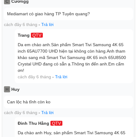
C
Cươngg
Mediamart có giao hàng TP Tuyên quang?
cách đây 6 tháng
-
Trả lời
Trang
QTV
Da em chào anh.Sản phẩm Smart Tivi Samsung 4K 65
inch 65AU7700 UHD hiện tại không còn hàng.Anh tham
khảo sang mã Smart Tivi Samsung 4K 65 inch 65U8500
Crystal UHD đang có sẵn ạ.Thông tin đến anh.Em cẩm
ơn!
cách đây 6 tháng
-
Trả lời
H
Huy
Can lộc hà tĩnh còn ko
Bộ Đôi Hoàn Hảo TV & Loa Thanh
cách đây 6 tháng
-
Trả lời
Công Nghệ Q-Symphony
- Thăng hoa cùng những thanh
Đinh Thu Hằng
QTV
âm tuyệt vời, được đồng bộ liền mạch giữa loa thanh
Dạ chào anh Huy, sản phẩm Smart Tivi Samsung 4K 65
Samsung và TV. Công nghệ Q-Symphony tận dụng loa TV