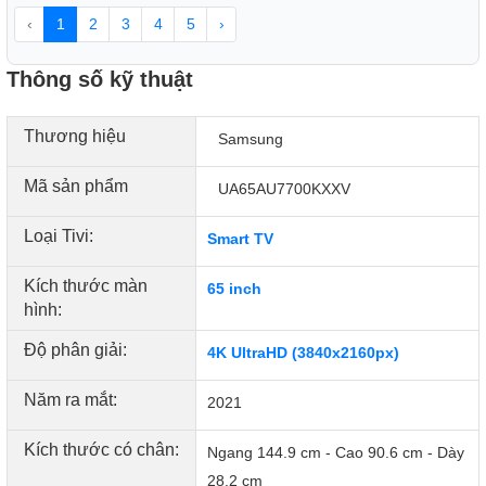
‹
1
2
3
4
5
›
Thông số kỹ thuật
Thương hiệu
Samsung
Mã sản phẩm
UA65AU7700KXXV
Loại Tivi:
Smart TV
Kích thước màn
65 inch
hình:
Học & Làm Ngay Tại Gia
Độ phân giải:
4K UltraHD (3840x2160px)
Từ Máy Tính Đến TV
- Tận hưởng tiện ích kết nối vượt trội
từ Smart TV Crystal UHD 4K. Cho bạn dễ dàng truy cập
Năm ra mắt:
2021
vào máy tính, laptop và thiết bị di động ngay trên TV.
Kích thước có chân:
Ngang 144.9 cm - Cao 90.6 cm - Dày
28.2 cm