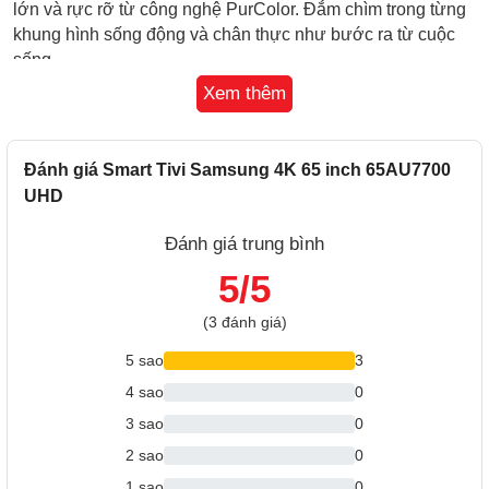
lớn và rực rỡ từ công nghệ PurColor. Đắm chìm trong từng
khung hình sống động và chân thực như bước ra từ cuộc
sống.
Xem thêm
Đánh giá Smart Tivi Samsung 4K 65 inch 65AU7700
UHD
Đánh giá trung bình
5/5
(3 đánh giá)
5 sao
3
4 sao
0
Cảm Nhận Màu Sắc Chân Thực Trong Khung Hình 4K
3 sao
0
Sống Động
2 sao
0
Bộ Xử Lý Crystal 4K
- Nâng cấp mọi nội dung bạn yêu
1 sao
0