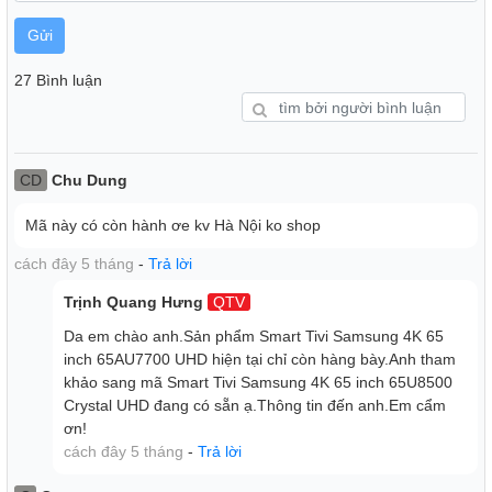
hình sắc nét và sống động, cho bạn trải nghiệm xem chân
thật nhất.
Gửi
27 Bình luận
CD
Chu Dung
Mã này có còn hành ơe kv Hà Nội ko shop
cách đây 5 tháng
-
Trả lời
Trịnh Quang Hưng
QTV
Da em chào anh.Sản phẩm Smart Tivi Samsung 4K 65
Hoàn Hảo Trong Từng Khung Hình Sáng Và Tối
inch 65AU7700 UHD hiện tại chỉ còn hàng bày.Anh tham
khảo sang mã Smart Tivi Samsung 4K 65 inch 65U8500
Công Nghệ HDR
- Cải thiện độ sáng TV vượt trội với công
Crystal UHD đang có sẵn ạ.Thông tin đến anh.Em cẩm
nghệ HDR đỉnh cao. Cung cấp dải màu sắc lớn và hiển thị
ơn!
chi tiết, sắc nét hình ảnh ngay cả trong khung hình tối sâu
cách đây 5 tháng
-
Trả lời
thẳm.