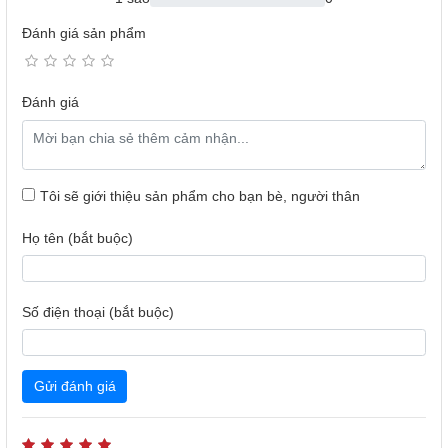
thích lên chuẩn 4K ấn tượng. Chiêm ngưỡng sắc màu hiển
Đánh giá sản phẩm
thị sống động và chân thực với công nghệ Color Mapping
tiên tiến.
Đánh giá
Tôi sẽ giới thiệu sản phẩm cho bạn bè, người thân
Họ tên (bắt buộc)
Số điện thoại (bắt buộc)
Gửi đánh giá
Rõ Khung Hình, Mượt Chuyển Động
Công Nghệ Motion Xcelerator
- Trong các phân cảnh đua
xe hoặc rượt đuổi, các khung hình thay đổi liên tục dễ dẫn