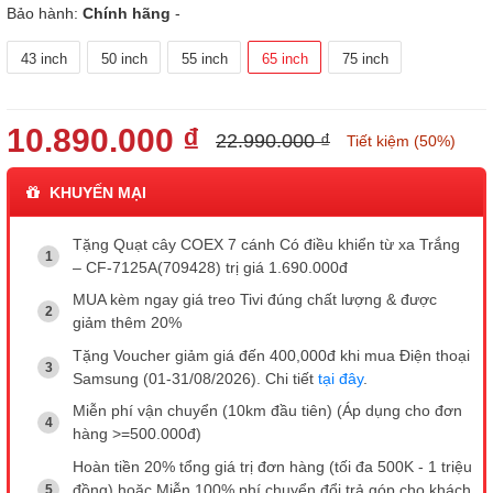
Bảo hành:
Chính hãng
-
43 inch
50 inch
55 inch
65 inch
75 inch
10.890.000 ₫
22.990.000 ₫
Tiết kiệm (50%)
KHUYẾN MẠI
Tặng Quạt cây COEX 7 cánh Có điều khiển từ xa Trắng
– CF-7125A(709428) trị giá 1.690.000đ
MUA kèm ngay giá treo Tivi đúng chất lượng & được
giảm thêm 20%
Tặng Voucher giảm giá đến 400,000đ khi mua Điện thoại
Samsung (01-31/08/2026). Chi tiết
tại đây
.
Miễn phí vận chuyển (10km đầu tiên) (Áp dụng cho đơn
hàng >=500.000đ)
Hoàn tiền 20% tổng giá trị đơn hàng (tối đa 500K - 1 triệu
đồng) hoặc Miễn 100% phí chuyển đổi trả góp cho khách